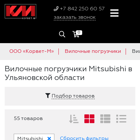
+7 842 250 60 57
заказать звонок
0
ООО «Корвет-М»
Вилочные погрузчики
Ви
Вилочные погрузчики Mitsubishi в
Ульяновской области
Подбор товаров
55 товаров
Сбросить фильтры
Mitsubishi