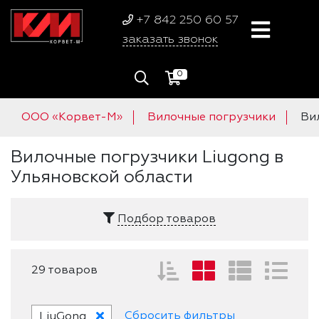
+7 842 250 60 57
заказать звонок
0
ООО «Корвет-М»
Вилочные погрузчики
Ви
Вилочные погрузчики Liugong в
Ульяновской области
Подбор товаров
29 товаров
Сбросить фильтры
LiuGong